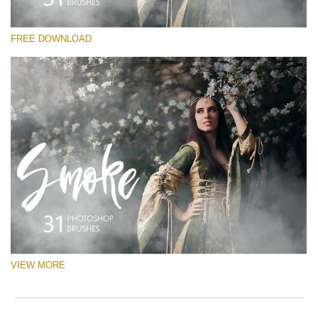
Si prega di Selezionare
FREE DOWNLOAD
Free Ps Brush #5
White Smoke
(31 Ps Brushes)
Download Gratuito
VIEW MORE