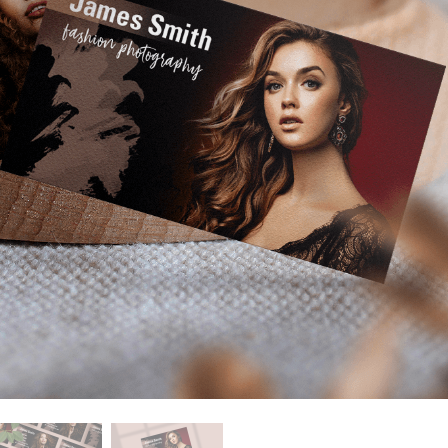
ritocco del prodotto
Servizi di ritocco gioielli
Dati di Addestrament