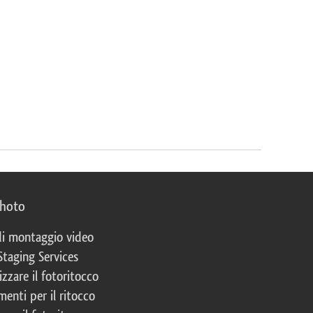
photo
 di montaggio video
Staging Services
izzare il fotoritocco
enti per il ritocco