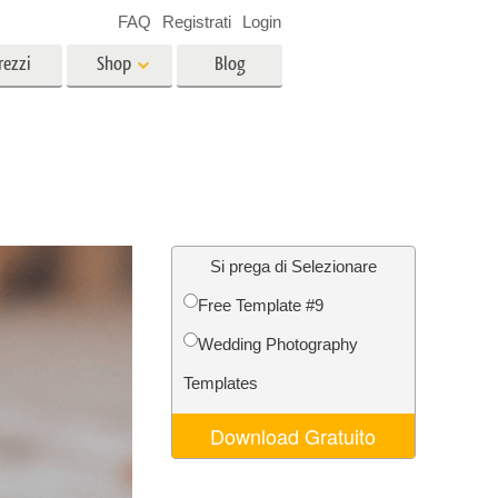
FAQ
Registrati
Login
rezzi
Shop
Blog
es
Video
LUT professionali
Sovrapposizioni video
r bambini
Servizi di fotoritocco immobiliare
no
Si prega di Selezionare
Free Template #9
per
Wedding Photography
e delle
Servizi Foto Restauro
Templates
Download Gratuito