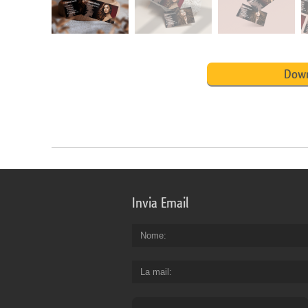
Down
Invia Email
Nome
La mail