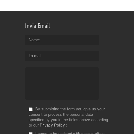
Invia Email
Nome
La mail
By submitting the form you give us your
consent to process the personal data
specified by you in the fields above according
to our
Privacy Policy
I agree to be updated with special offers