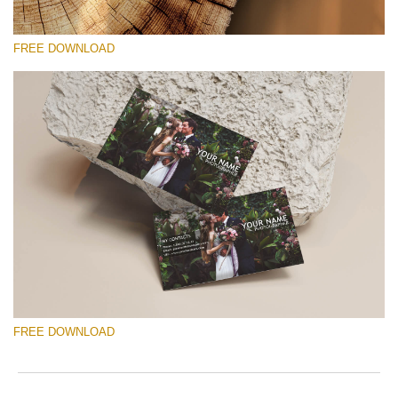
FREE DOWNLOAD
Si prega di Selezionare
Free Template #57
Marketing Templates Photography
Download Gratuito
FREE DOWNLOAD