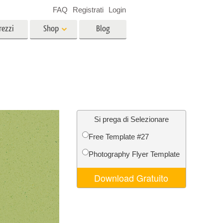
FAQ
Registrati
Login
rezzi
Shop
Blog
es
Video
LUT professionali
Sovrapposizioni video
r bambini
Servizi di fotoritocco immobiliare
no
Si prega di Selezionare
Free Template #27
per
Photography Flyer Template
e delle
Servizi Foto Restauro
Download Gratuito