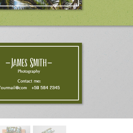
ritocco del prodotto
Servizi di ritocco gioielli
Dati di Addestrament