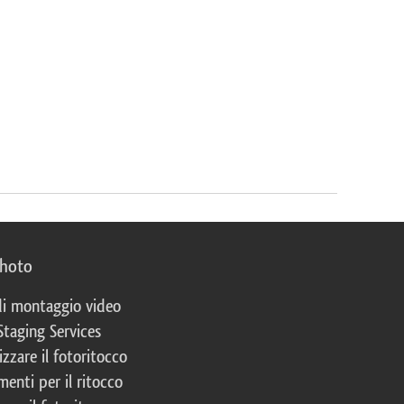
photo
 di montaggio video
Staging Services
izzare il fotoritocco
enti per il ritocco