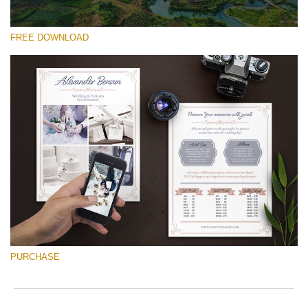
FREE DOWNLOAD
Si prega di Selezionare
Free Font #9
Wedding Photography Templates
Download Gratuito
PURCHASE