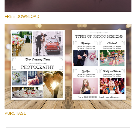
FREE DOWNLOAD
Si prega di Selezionare
Free Font #48
Photography Flyer Template
Download Gratuito
PURCHASE