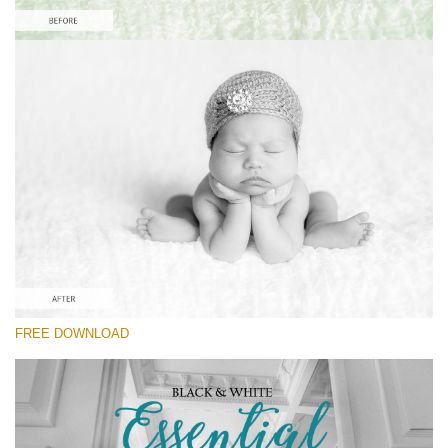
Si prega di Selezionare
Free Newborn Preset #7
Black&White Essential
(70 Lr Presets)
Wedding Collection
(400 Lr Presets)
Must-Have Collection
FREE DOWNLOAD
(1432 Lr Presets)
Download Gratuito