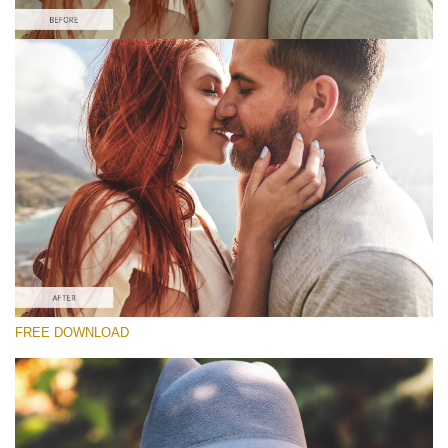
Si prega di Selezionare
Free Matte Preset #1
Matte Effect
(30 Lr Presets)
Matte Complete
(130 Lr Presets)
Entire Collection
FREE DOWNLOAD
(2067 Lr Presets)
Download Gratuito