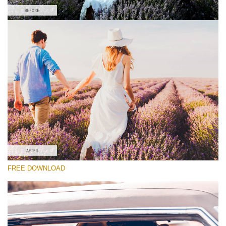
Si prega di Selezionare
Free Wedding Preset #25
Cinematic Colors
(40 Lr Presets)
Must-Have Collection
(1432 Lr Presets)
Entire Collection
FREE DOWNLOAD
(2067 Lr Presets)
Download Gratuito