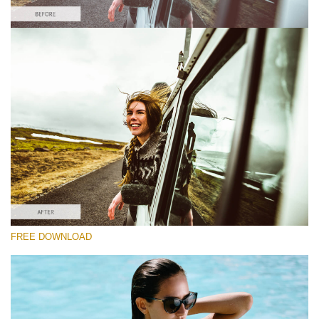
Si prega di Selezionare
Lightroom Fall Preset #5
Film Effect
(30 Lr Presets)
Must-Have Collection
(1432 Lr Presets)
Entire Collection
FREE DOWNLOAD
(2067 Lr Presets)
Download Gratuito