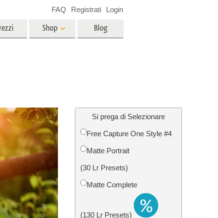
FAQ
Registrati
Login
rezzi
Shop
Blog
es
Video
LUT professionali
Sovrapposizioni video
r bambini
Servizi di fotoritocco immobiliare
no
Si prega di Selezionare
Free Capture One Style #4
per
Matte Portrait
e delle
Servizi Foto Restauro
(30 Lr Presets)
Matte Complete
(130 Lr Presets)