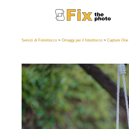
Servizi di Fotoritocco
>
Omaggi per il fotoritocco
>
Capture One 
Lightroom
Lightroom
Servizi d
Collezioni
Migliori 
Deal
Collezion
Servizi 