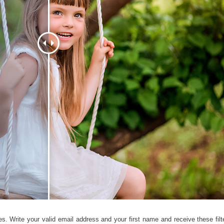
ritocco del prodotto
Servizi di ritocco gioielli
Dati di Addestrament
s. Write your valid email address and your first name and receive these filte