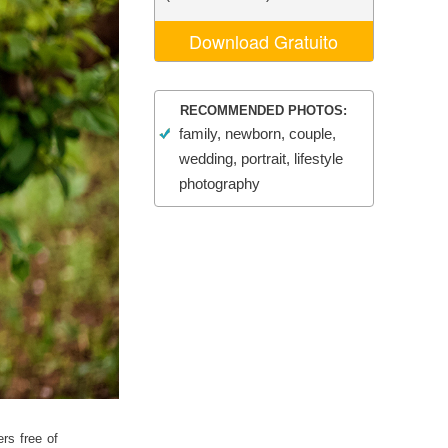
o AI
Video Editing Services
Download Gratuito
RECOMMENDED PHOTOS:
family, newborn, couple,
wedding, portrait, lifestyle
photography
rs free of