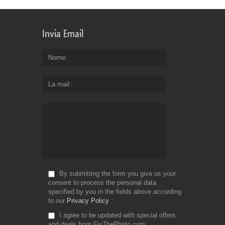
Invia Email
Nome
La mail
By submitting the form you give us your
consent to process the personal data
specified by you in the fields above according
to our
Privacy Policy
I agree to be updated with special offers
and deals from FixThePhoto.com