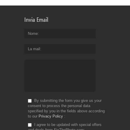
Invia Email
Nome
La mail
By submitting the form you give us your
consent to process the personal data
specified by you in the fields above according
to our
Privacy Policy
I agree to be updated with special offers
and deals from FixThePhoto.com