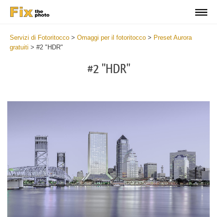
Servizi di Fotoritocco
>
Omaggi per il fotoritocco
>
Preset Aurora
gratuiti
>
#2 "HDR"
#2 "HDR"
Cl
at
th
bu
an
re
Fr
Au
Pr
wi
2
mi
Wr