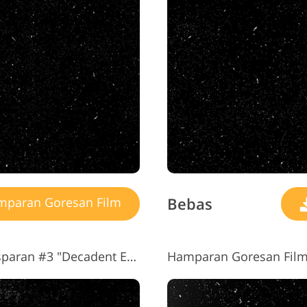
ayanan Retouching
Data Pelatihan AI
Layanan Pen
Perhiasan
Bebas
paran Goresan Film
Hamparan Goresan Film Transparan #3 "Decadent Epoch"