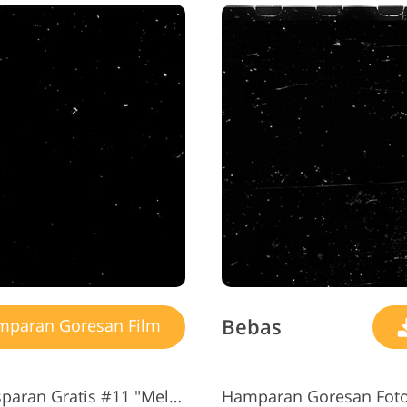
Bebas
paran Goresan Film
Hamparan Goresan Film Transparan Gratis #11 "Melancholy Feelings"
Hamparan Goresan Foto F