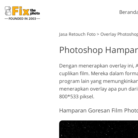
Berand
FOUNDED IN 2003
Lightroom
Jasa Retouch Foto
>
Overlay Photoshop
Photoshop Hampara
Lightroom Presets
Tind
Layanan Retouching
Seluruh Koleksi Preset LR
Kuas
Reto
Headshot
Dengan menerapkan overlay ini,
Preset Kesepakatan
Over
cuplikan film. Mereka dalam form
Terbaik
Tekst
program lain yang memungkinkan
Koleksi Seluler
Ps Ac
menerapkan overlay apa pun dari 
Kolek
800*533 piksel.
Ps Me
M
Jasa Edit Foto Pernikahan
Kolek
Hamparan Goresan Film Photo