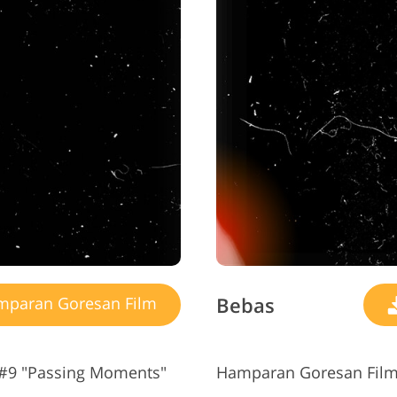
Bebas
paran Goresan Film
#9 "Passing Moments"