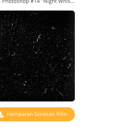
Hamparan Goresan Film Photoshop #14 "Night Whispers"
Hamparan Goresan Film