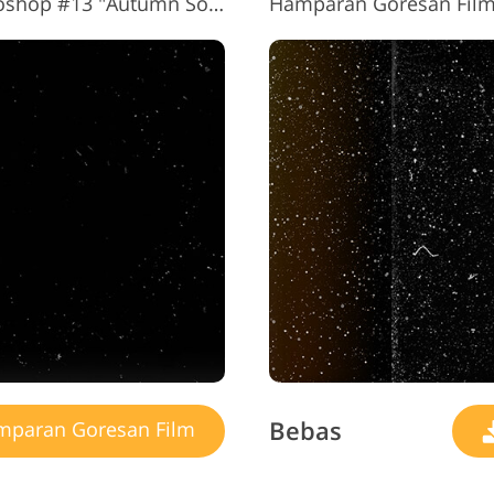
Hamparan Goresan Film Photoshop #13 "Autumn Sonata"
Bebas
paran Goresan Film