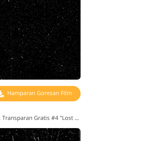
geditan Video
Hamparan Goresan Film
Hamparan Goresan Film Transparan Gratis #4 "Lost Photos"