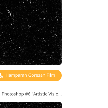
Hamparan Goresan Film
Hamparan Goresan Film Photoshop #6 "Artistic Vision"