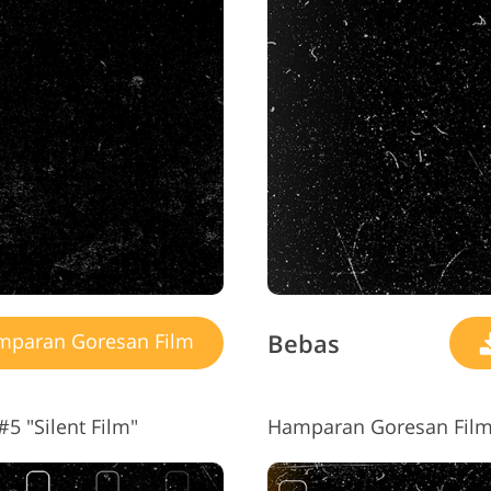
Bebas
paran Goresan Film
5 "Silent Film"