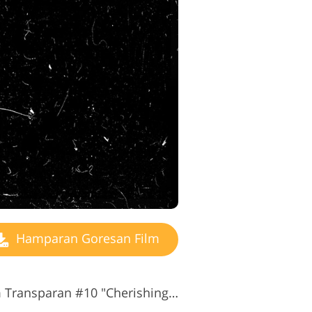
Hamparan Goresan Film
Hamparan Goresan Film Transparan #10 "Cherishing the Past"