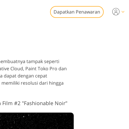
Dapatkan Penawaran
ideo
esional
it Foto Real
n Video
tate
membuatnya tampak seperti
tive Cloud, Paint Toko Pro dan
a dapat dengan cepat
memiliki resolusi dari hingga
storasi Foto
Film #2 "Fashionable Noir"