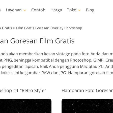
a
Layanan
Contoh
Harga
Toko
Blog
Photoshop
Templates
V
 Gratis
>
Film Gratis Goresan Overlay Photoshop
n Goresan Film Gratis
akan Photoshop
Template
LUT prof
Layanan Retouching Foto
Layanan Ed
 Photoshop
Template pemasaran
Hampara
uching Tubuh Layanan
Bayi
Es
 Anda akan memberikan kesan vintage pada foto Anda dan 
lay Photoshop
Kartu Hari Valentine
at PNG, sehingga kompatibel dengan Photoshop, GIMP, Crea
ur Photoshop
Undangan pernikahan
 pengeditan lapisan.
Baik Anda pengguna Mac atau PC, And
tions Seluruh
Undangan ulang tahun
koleksi ini ke gambar RAW dan JPG. Hamparan goresan film 
si
anak
lapisi Seluruh
odel Pakaian yang
Layanan Manipulasi
Layanan Re
si
Dihasilkan oleh AI
Gambar
shop #1 "Retro Style"
Hamparan Foto Goresan 