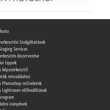
photo
zerkesztési Szolgáltatások
Staging Services
erkesztés kiszervezése
ási tippek
s képszerkesztő
otók retusáláshoz
s Photoshop műveletek
s Lightroom előbeállítások
program
elmi irányelvek