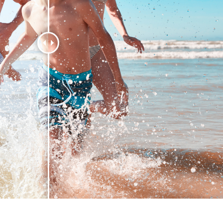
hỉnh sửa sản phẩm
Ékszer -retusálási szolgáltatások
AI Képzési Adato