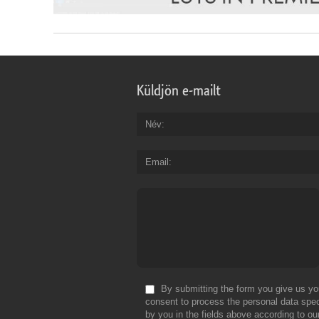
Küldjön e-mailt
Név
Email
By submitting the form you give us yo
consent to process the personal data spec
by you in the fields above according to ou