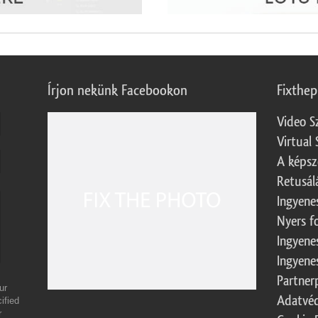
Írjon nekünk Facebookon
Fixthe
Video S
Virtual 
A képsz
Retusál
Ingyene
Nyers f
Ingyene
Ingyene
Partner
ur
Adatvéd
ified
r