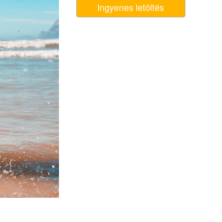
Ingyenes letöltés
k
Video Editing Services