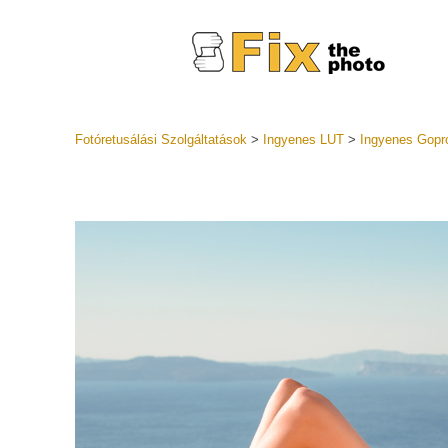
Fotóretusálási Szolgáltatások
>
Ingyenes LUT
>
Ingyenes Gopr
Lightroom
Teljes LR 
Fejlövés ret
gyűjtemé
Legjobb ü
Mobil Gy
Esküvő
sz