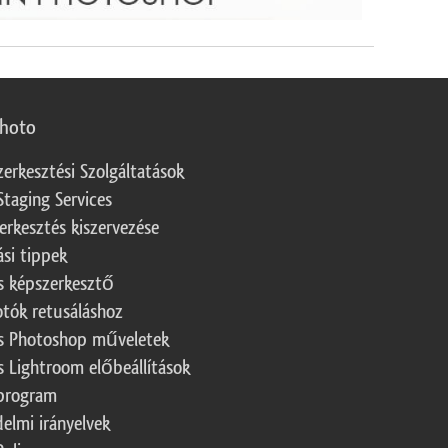
photo
zerkesztési Szolgáltatások
Staging Services
erkesztés kiszervezése
ási tippek
s képszerkesztő
otók retusáláshoz
s Photoshop műveletek
s Lightroom előbeállítások
program
elmi irányelvek