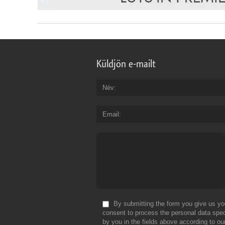
Küldjön e-mailt
Név
Email
By submitting the form you give us yo
consent to process the personal data spec
by you in the fields above according to ou