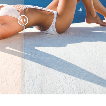
hỉnh sửa sản phẩm
Ékszer -retusálási szolgáltatások
AI Képzési Adato