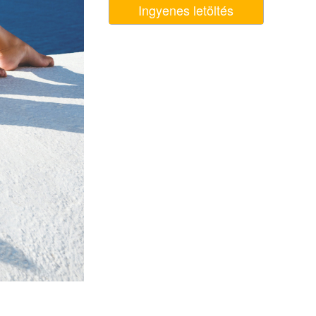
Ingyenes letöltés
k
Video Editing Services