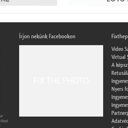
Írjon nekünk Facebookon
Fixthe
Video S
Virtual 
A képsz
Retusál
Ingyene
Nyers f
Ingyene
Ingyene
Partner
ur
Adatvéd
ified
r