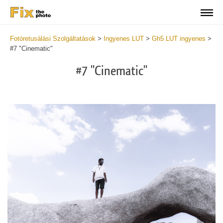
Fotóretusálási Szolgáltatások
>
Ingyenes LUT
>
Gh5 LUT ingyenes
>
#7 "Cinematic"
#7 "Cinematic"
Do
Fr
LU