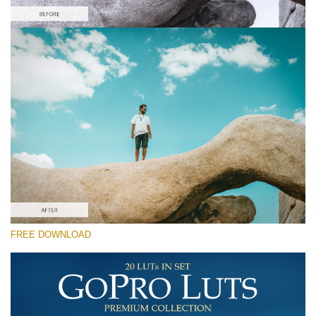
Kérlek, válassz
Free Gh5 LUT #7
Premium GoPro LUTs
Cinema Look Collection (80 LUTs)
Entire Collection (260 LUTs)
Ingyenes letöltés
FREE DOWNLOAD