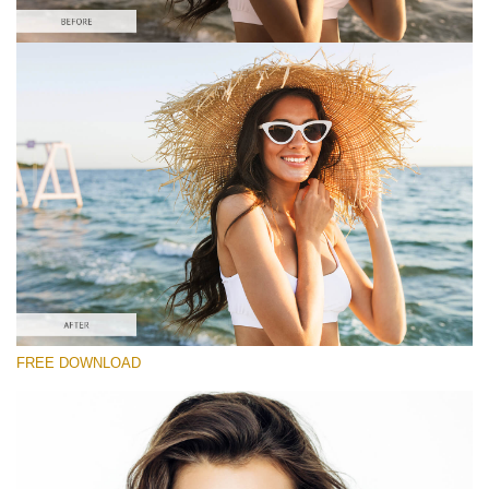
Kérlek, válassz
#5 "Sun Flares"
Portrait Pro
(40 Lr Presets)
Wedding Collection
(400 Lr Presets)
Entire Collection
FREE DOWNLOAD
(2067 Lr Presets)
Ingyenes letöltés