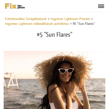
Fotóretusálási Szolgáltatások
>
Ingyenes Lightroom Presets
>
Ingyenes Lightroom előbeállítások portrékhoz
>
#5 "Sun Flares"
#5 "Sun Flares"