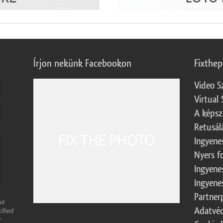
Írjon nekünk Facebookon
Fixthe
Video S
Virtual 
A képsz
Retusál
Ingyene
Nyers f
Ingyene
Ingyene
Partner
ur
Adatvéd
ified
r