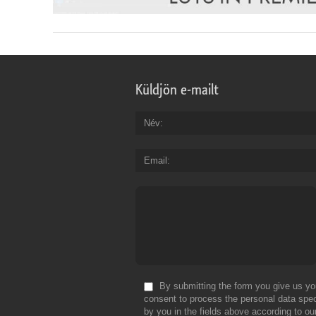
Küldjön e-mailt
Név
Email
By submitting the form you give us yo
consent to process the personal data spec
by you in the fields above according to ou