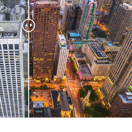
hỉnh sửa sản phẩm
Ékszer -retusálási szolgáltatások
AI Képzési Adato