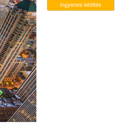
Ingyenes letöltés
k
Video Editing Services