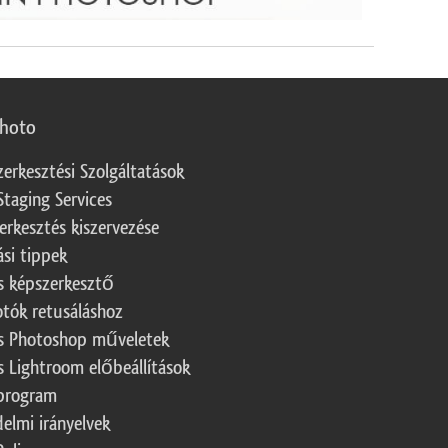
photo
zerkesztési Szolgáltatások
Staging Services
erkesztés kiszervezése
ási tippek
s képszerkesztő
otók retusáláshoz
s Photoshop műveletek
s Lightroom előbeállítások
program
elmi irányelvek