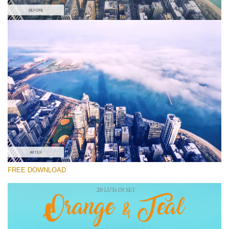
Kérlek, válassz
Free DJI LUT #1
Premium Orange and Teal LUTs
Cinema Look Collection (80 LUTs)
Entire Collection (260 LUTs)
Ingyenes letöltés
FREE DOWNLOAD