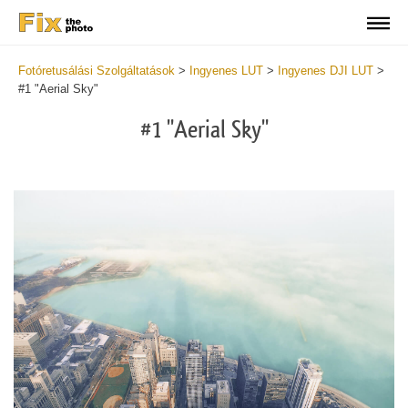
Fotóretusálási Szolgáltatások
>
Ingyenes LUT
>
Ingyenes DJI LUT
>
#1 "Aerial Sky"
#1 "Aerial Sky"
Do
Fr
LU