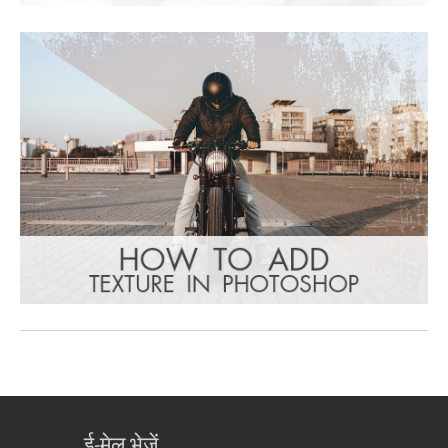
ई-मेल भेजें