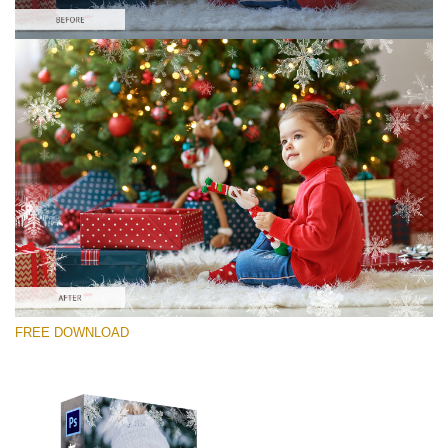
कृपया चुने
Free Photoshop Overlay #9
Small 800*533px
Winter Snowflakes
(30 Overlays)
Large 6000*4000px
FREE DOWNLOAD
Sunlight Collection
(290 Overlays)
Large 6000*4000px