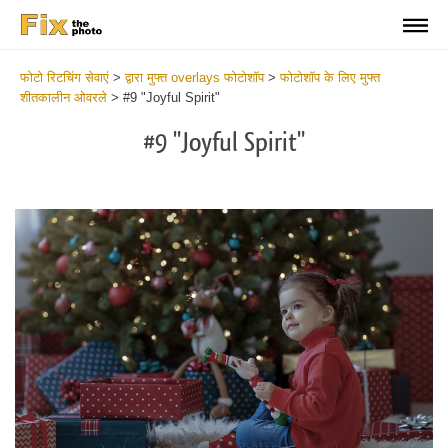
फोटो रिटचिंग सेवाएं
>
द्वारा मुफ्त overlays फोटोशॉप
>
फोटोशॉप के लिए मुफ्त
शीतकालीन ओवरले
>
#9 "Joyful Spirit"
#9 "Joyful Spirit"