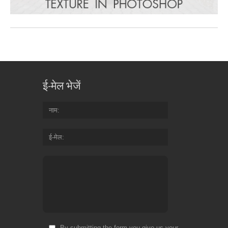
ई-मेल भेजें
नाम
ई-मेल
By submitting the form you give us your