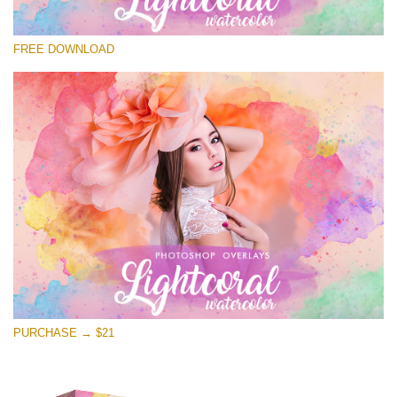
कृपया चुने
FREE DOWNLOAD
Free Photoshop Overlay
Small 800*533px
Lightcoral Watercolor
(33 Overlays)
Large 6000*4000px
Entire Collection
(1783 Overlays)
Large 6000*4000px
मुफ्त डाउनलोड
PURCHASE → $21