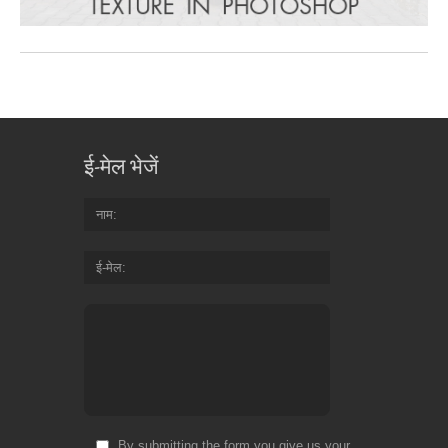
ई-मेल भेजें
नाम
ई-मेल
By submitting the form you give us your