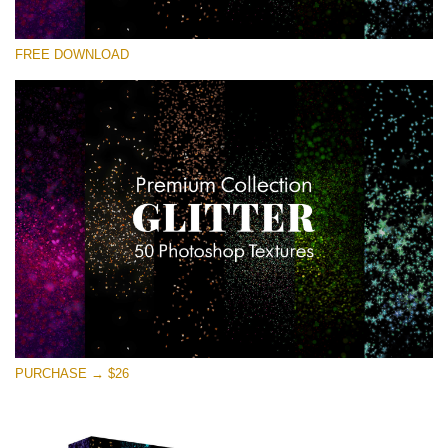
कृपया चुने
FREE DOWNLOAD
Free Photoshop Overlay
Small 800*533px
Universe Stars Glitters
(50 Textures)
Large 6000*4000px
Entire Collection
(1783 Overlays)
Large 6000*4000px
मुफ्त डाउनलोड
PURCHASE → $26