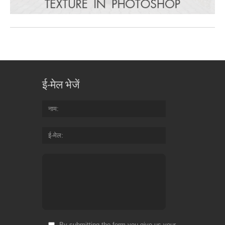
ई-मेल भेजें
नाम
ई-मेल
By submitting the form you give us your