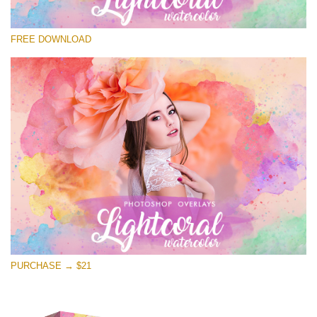
कृपया चुने
FREE DOWNLOAD
Free Watercolor Overlay #13
Small 800*500px
Lightcoral Watercolar
(33 Overlays)
Large 6000*4000px
4 Seasons (411 Overlays)
Large 6000*4000px
Entire Collection
(1783 Overlays)
PURCHASE → $21
Large 6000*4000px
मुफ्त डाउनलोड