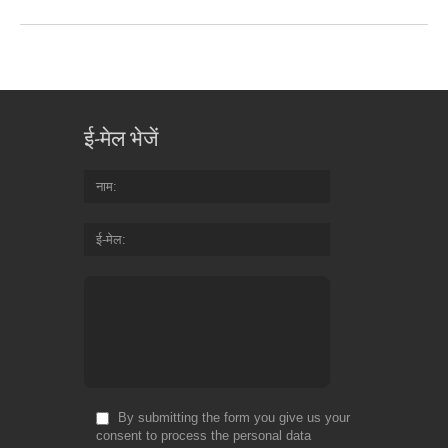
ई-मेल भेजें
नाम
ई-मेल
By submitting the form you give us your
consent to process the personal data