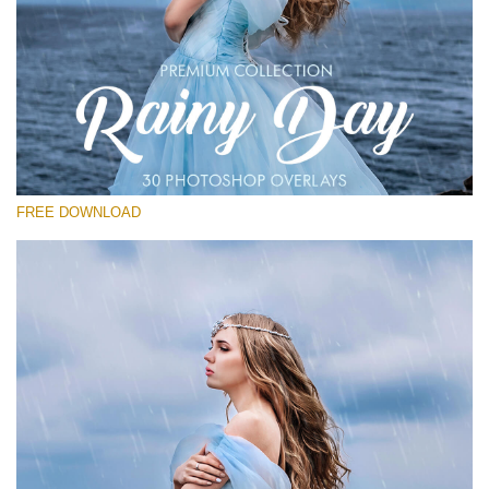
कृपया चुने
Free Photoshop Overlay
Small 800*533px
Rain Day
(30 Overlays)
FREE DOWNLOAD
Large 6000*4000px
Entire Collection
(1783 Overlays)
Large 6000*4000px
मुफ्त डाउनलोड