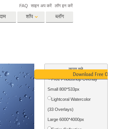
FAQ
साइन अप करें
लॉग इन करें
दाम
शॉप
ब्लॉग
es
Video
पेशेवर एलयूटी
वीडियो ओवरले
विसेज
रियल एस्टेट फोटो एडिटिंग
सर्विसेज
कृपया चुने
Download Free Overlay
Free Photoshop Overlay
Small 800*533px
िसेज
फोटो स्टोर स्टेशन सर्विसेज
Lightcoral Watercolor
(33 Overlays)
Large 6000*4000px