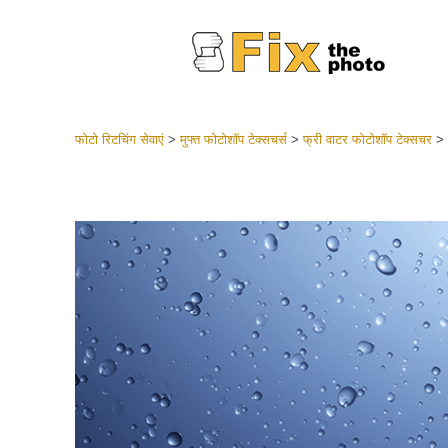
फोटो रिटचिंग सेवाएं
>
मुफ्त फोटोशॉप टेक्सचर्स
>
फ्री वाटर फोटोशॉप टेक्सचर
>
लाइटरूम 
संपूर्ण LR
हेडशॉट
बेस्ट डील
मोबाइल स
शादी की फ