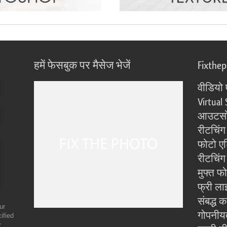
हमें फेसबुक पर मैसेज भेजें
Fixthe
वीडियो 
Virtual 
आउटसोर
रीटचिंग
फोटो एड
रीटचिंग 
मुफ्त फ
फ्री ला
संबद्ध क
ur
गोपनीय
ified
r