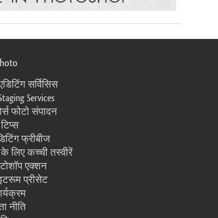
photo
एडिटिंग सर्विसिस
Staging Services
्स फोटो संपादन
 टिप्स
िटिंग फ्रीबीज
के लिए कच्ची तस्वीरें
ोटोशॉप एक्शन
इटरूम प्रीसेट
ार्यक्रम
ता नीति