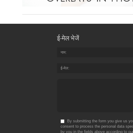
ई-मेल भेजें
नाम
ई-मेल
By submitting the form you give us yo
consent to process the personal data spec
by you in the fields above according to ou