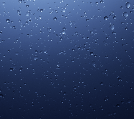
द सुधार सेवाएं
ज्वैलरी रीटचिंग सर्विसेज
एआई प्रशिक्षण डे