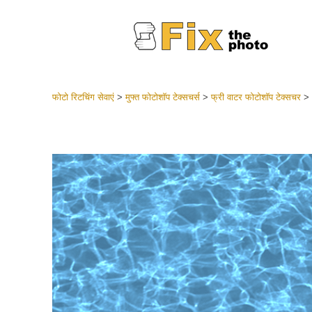
फोटो रिटचिंग सेवाएं
>
मुफ्त फोटोशॉप टेक्सचर्स
>
फ्री वाटर फोटोशॉप टेक्सचर
>
लाइटरूम 
संपूर्ण LR
हेडशॉट
बेस्ट डील
मोबाइल स
शादी की फ