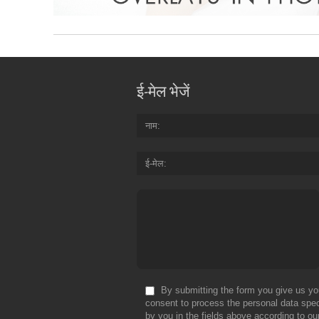
ई-मेल भेजें
नाम
ई-मेल
By submitting the form you give us yo
consent to process the personal data spec
by you in the fields above according to ou