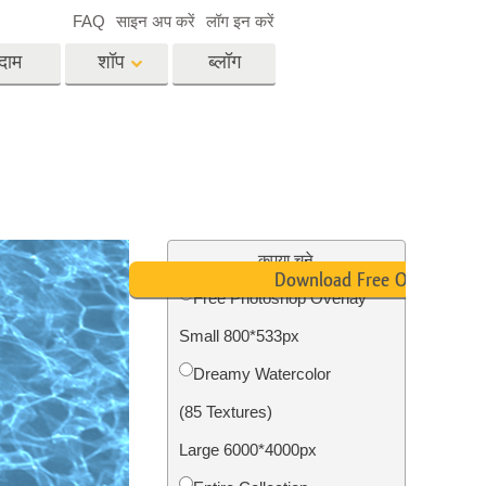
FAQ
साइन अप करें
लॉग इन करें
दाम
शॉप
ब्लॉग
es
Video
पेशेवर एलयूटी
वीडियो ओवरले
विसेज
रियल एस्टेट फोटो एडिटिंग
सर्विसेज
कृपया चुने
Download Free Overlay
Free Photoshop Overlay
Small 800*533px
िसेज
फोटो स्टोर स्टेशन सर्विसेज
Dreamy Watercolor
(85 Textures)
Large 6000*4000px