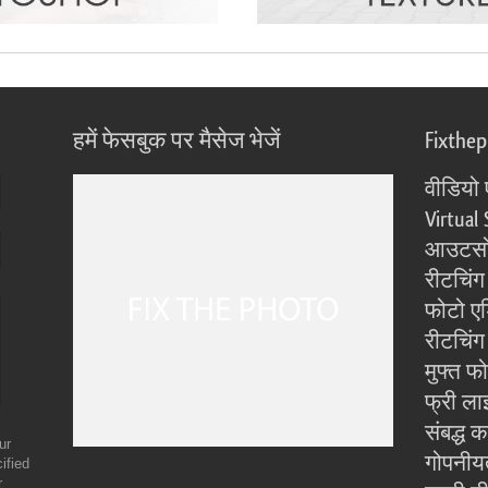
हमें फेसबुक पर मैसेज भेजें
Fixthe
वीडियो 
Virtual 
आउटसोर
रीटचिंग
फोटो एड
रीटचिंग 
मुफ्त फ
फ्री ला
संबद्ध क
ur
गोपनीय
ified
r