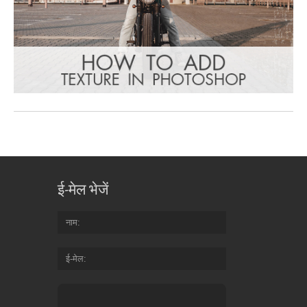
ई-मेल भेजें
नाम
ई-मेल