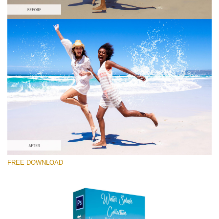
कृपया चुने
Free Photoshop Overlay #1
Small 800*533px
Water Splash
(36 Overlays)
Large 6000*4000px
FREE DOWNLOAD
Sky Boundless
(347 Overlays)
Large 6000*4000px