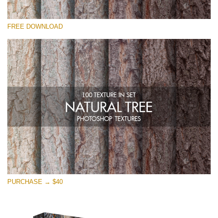
कृपया चुने
FREE DOWNLOAD
Free Photoshop Overlay
Small 800*533px
Natural Tree
(100 Textures)
Large 6000*4000px
Entire Collection
(1783 Overlays)
Large 6000*4000px
मुफ्त डाउनलोड
PURCHASE → $40