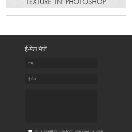
ई-मेल भेजें
नाम
ई-मेल
By submitting the form you give us your