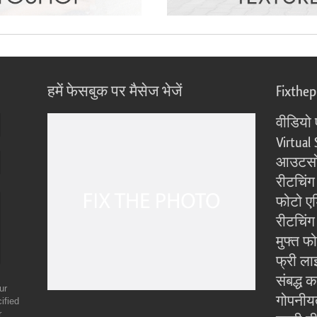
हमें फेसबुक पर मैसेज भेजें
Fixthe
वीडियो 
Virtual 
आउटसोर
रीटचिंग
फोटो एड
रीटचिंग 
मुफ्त फ
फ्री ला
संबद्ध क
ur
गोपनीय
ified
r