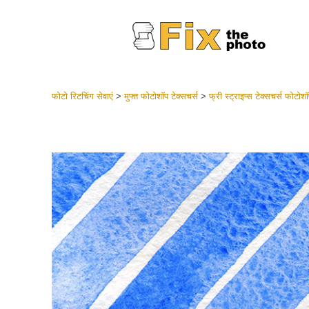
फोटो रिटचिंग सेवाएं
>
मुफ्त फोटोशॉप टेक्सचर्स
>
फ्री स्ट्राइप्स टेक्सचर्स फोटोशॉ
लाइटरूम 
संपूर्ण LR
हेडशॉट
बेस्ट डील
मोबाइल स
शादी की फ