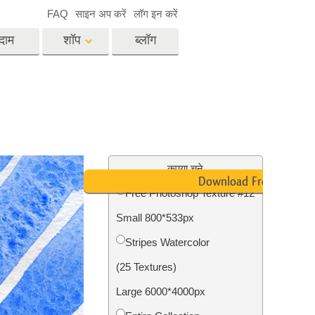
FAQ
साइन अप करें
लॉग इन करें
दाम
शॉप
ब्लॉग
es
Video
पेशेवर एलयूटी
वीडियो ओवरले
विसेज
रियल एस्टेट फोटो एडिटिंग
सर्विसेज
कृपया चुने
Download Free
Free Photoshop Texture #12
Small 800*533px
िसेज
फोटो स्टोर स्टेशन सर्विसेज
Stripes Watercolor
(25 Textures)
Large 6000*4000px