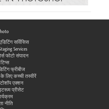
photo
एडिटिंग सर्विसिस
Staging Services
्स फोटो संपादन
 टिप्स
िटिंग फ्रीबीज
के लिए कच्ची तस्वीरें
ोटोशॉप एक्शन
इटरूम प्रीसेट
ार्यक्रम
ता नीति