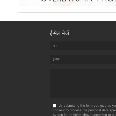
ई-मेल भेजें
नाम
ई-मेल
By submitting the form you give us yo
consent to process the personal data spec
by you in the fields above according to ou