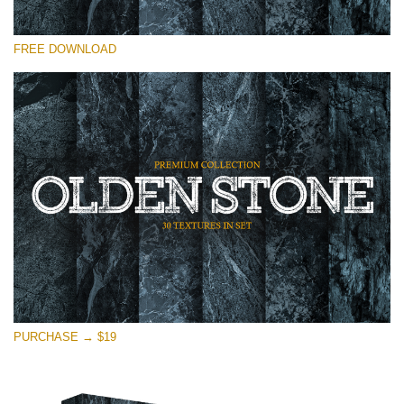
कृपया चुने
FREE DOWNLOAD
Free Photoshop Overlay
Small 800*533px
Olden Stone
(30 Overlays)
Large 6000*4000px
Entire Collection
(1783 Overlays)
Large 6000*4000px
मुफ्त डाउनलोड
PURCHASE → $19