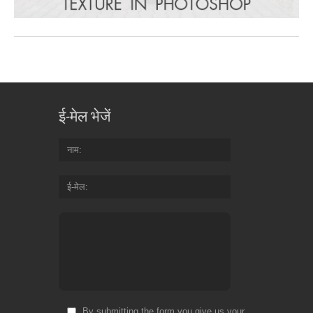
ई-मेल भेजें
नाम
ई-मेल
By submitting the form you give us your