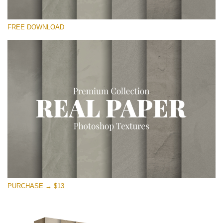
कृपया चुने
FREE DOWNLOAD
Free Photoshop Overlay
Small 800*533px
Vintage Paper
(30 Overlays)
Large 6000*4000px
Entire Collection
(1783 Overlays)
Large 6000*4000px
मुफ्त डाउनलोड
PURCHASE → $13