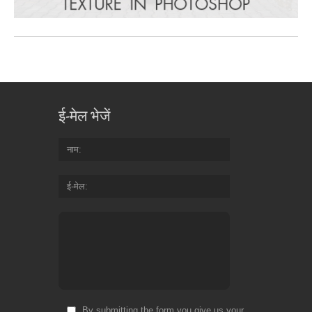
ई-मेल भेजें
नाम
ई-मेल
By submitting the form you give us your