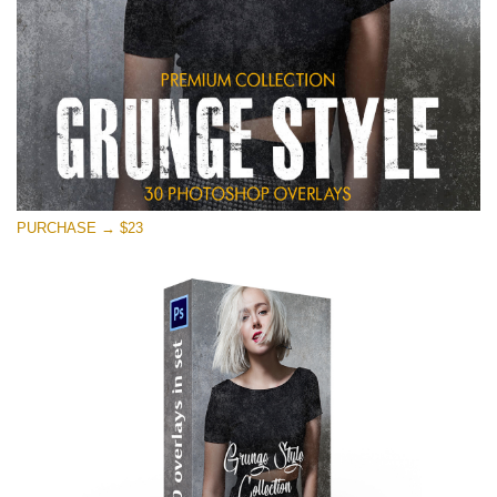
PURCHASE → $23