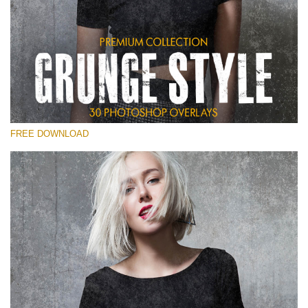
कृपया चुने
Free Photoshop Overlay
Small 800*533px
Grunge Style
(30 Overlays)
FREE DOWNLOAD
Large 6000*4000px
Entire Collection
(1783 Overlays)
Large 6000*4000px
मुफ्त डाउनलोड