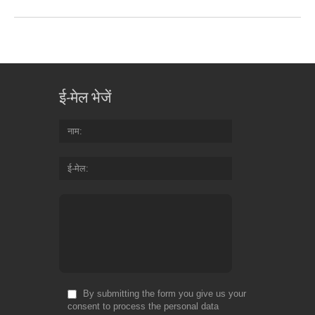
ई-मेल भेजें
नाम
ई-मेल
By submitting the form you give us your
consent to process the personal data