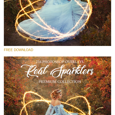
कृपया चुने
Free Sparklers Overlay #20
Small 800*533px
Real Sparklers
(216 Overlays)
FREE DOWNLOAD
Large 6000*4000px
Bokeh Collection (650 Overlays)
Large 6000*4000px
Entire Collection
(1783 Overlays)
Large 6000*4000px
मुफ्त डाउनलोड