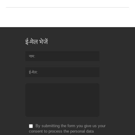
ई-मेल भेजें
नाम
ई-मेल
By submitting the form you give us your
consent to process the personal data