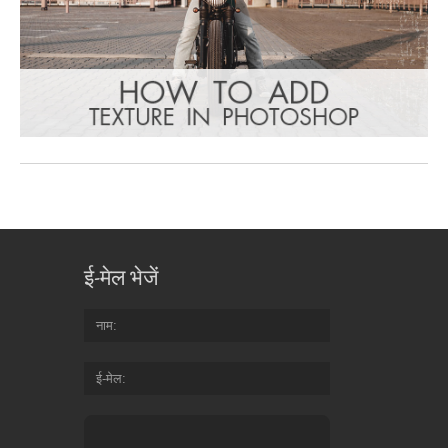
ई-मेल भेजें
नाम
ई-मेल