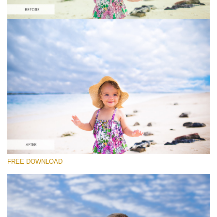
कृपया चुने
Free Photoshop Overlay #9
Small 800*533px
Sky Background
(55 Overlays)
Large 6000*4000px
FREE DOWNLOAD
4 Seasons (411 Overlays)
Large 6000*4000px
Entire Collection