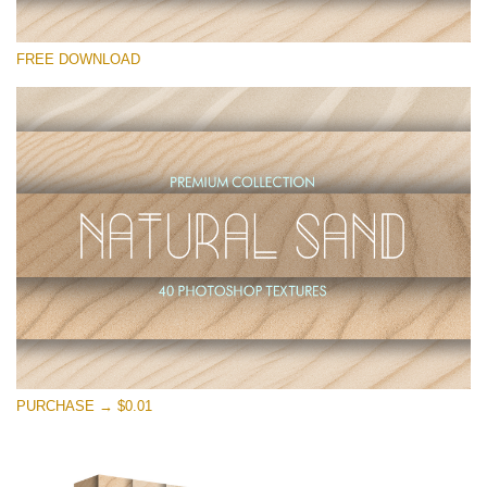
कृपया चुने
FREE DOWNLOAD
Free Photoshop Overlay
Small 800*533px
Natural Sand
(40 Textures)
Large 6000*4000px
Entire Collection
(1783 Overlays)
Large 6000*4000px
मुफ्त डाउनलोड
PURCHASE → $0.01