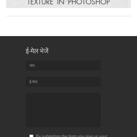
ई-मेल भेजें
नाम
ई-मेल
By submitting the form you give us your