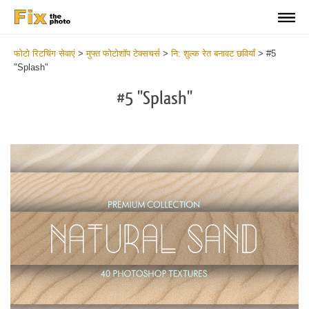
फोटो रिटचिंग सेवाएं
>
मुफ्त फोटोशॉप टेक्सचर्स
>
नि: शुल्क रेत बनावट छवियाँ
>
#5
"Splash"
#5 "Splash"
Do
Fr
Ov