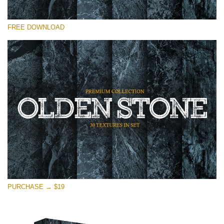
कृपया चुने
FREE DOWNLOAD
Free Photoshop Overlay
Small 800*533px
Olden Stone
(30 Textures)
Large 6000*4000px
Entire Collection
(1783 Overlays)
Large 6000*4000px
मुफ्त डाउनलोड
PURCHASE → $19