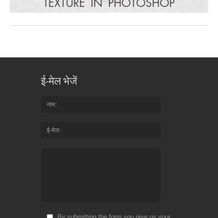
ई-मेल भेजें
नाम
ई-मेल
By submitting the form you give us your