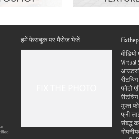
हमें फेसबुक पर मैसेज भेजें
Fixthe
वीडियो 
Virtual 
आउटसोर
रीटचिंग
फोटो एड
रीटचिंग 
मुफ्त फ
फ्री ला
संबद्ध क
ur
गोपनीय
ified
r