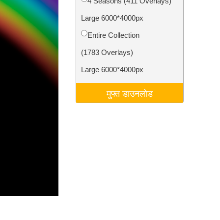
4 Seasons (411 Overlays)
टा
Video Editing Services
Large 6000*4000px
Entire Collection
(1783 Overlays)
Large 6000*4000px
मुफ्त डाउनलोड