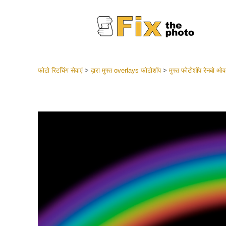
फोटो रिटचिंग सेवाएं
>
द्वारा मुफ्त overlays फोटोशॉप
>
मुफ्त फोटोशॉप रेनबो ओव
लाइटरूम 
संपूर्ण LR
हेडशॉट
बेस्ट डील
मोबाइल स
शादी की फ