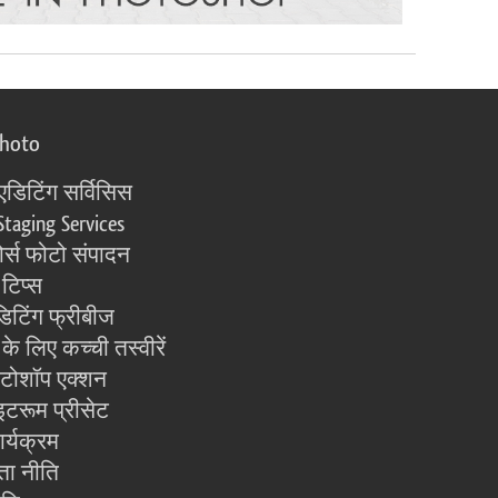
photo
एडिटिंग सर्विसिस
Staging Services
्स फोटो संपादन
 टिप्स
िटिंग फ्रीबीज
के लिए कच्ची तस्वीरें
ोटोशॉप एक्शन
इटरूम प्रीसेट
ार्यक्रम
ता नीति