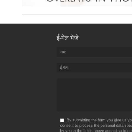
ई-मेल भेजें
नाम
ई-मेल
By submitting the form you give us yo
consent to process the personal data spec
by you in the fields above according to ou