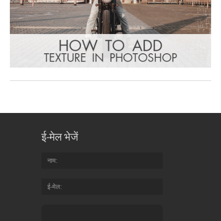
ई-मेल भेजें
नाम
ई-मेल