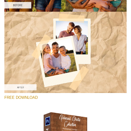
कृपया चुने
Free Photoshop Overlay #4
Small 800*1027px
Polaroid Photos
(30 Overlays)
Large 6000*4000px
FREE DOWNLOAD
Light Sparkling
(740 Overlays)
Large 6000*4000px