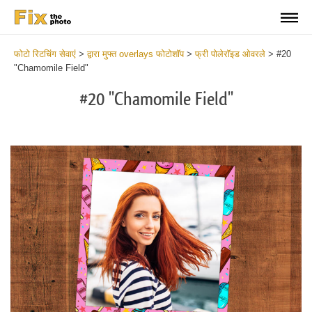
फोटो रिटचिंग सेवाएं
>
द्वारा मुफ्त overlays फोटोशॉप
>
फ्री पोलेरॉइड ओवरले
>
#20
"Chamomile Field"
#20 "Chamomile Field"
Do
Fr