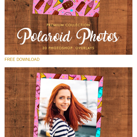
कृपया चुने
Free Polaroid Overlay #20
Small 800*1027px
Polaroid Photos
(30 Overlays)
FREE DOWNLOAD
Large 6000*4000px
Fairy Tale (344 Overlays)
Large 6000*4000px
Entire Collection
(1783 Overlays)
Large 6000*4000px
मुफ्त डाउनलोड