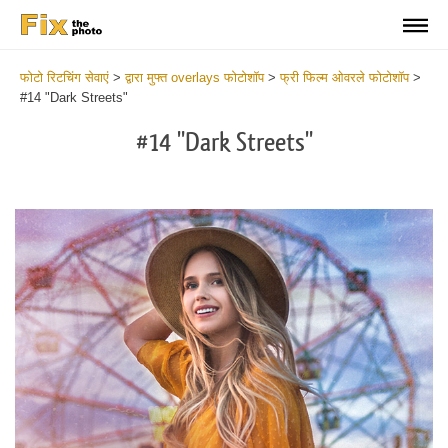
फोटो रिटचिंग सेवाएं
>
द्वारा मुफ्त overlays फोटोशॉप
>
फ्री फिल्म ओवरले फोटोशॉप
>
#14 "Dark Streets"
#14 "Dark Streets"
Do
Fr