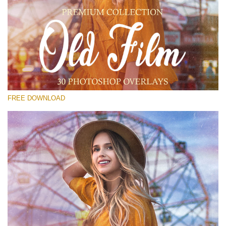
कृपया चुने
Free Old Film Overlay #14
Small 800*533px
Old Film
(30 Overlays)
FREE DOWNLOAD
Large 6000*4000px
Light Sparkling
(740 Overlays)
Large 6000*4000px
Entire Collection
(1783 Overlays)
Large 6000*4000px