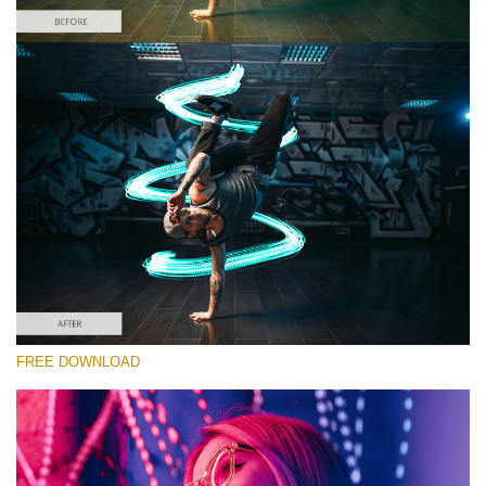
कृपया चुने
Free Photoshop Overlay #2 Small 800*533px
Light Streak
(180 Overlays)
Large 6000*4000px
4 Seasons (411 Overlays)
FREE DOWNLOAD
Large 6000*4000px
Entire Collection
(1783 Overlays)