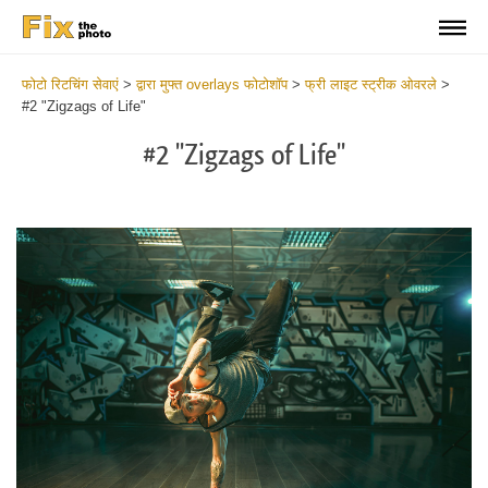
फोटो रिटचिंग सेवाएं
>
द्वारा मुफ्त overlays फोटोशॉप
>
फ्री लाइट स्ट्रीक ओवरले
>
#2 "Zigzags of Life"
#2 "Zigzags of Life"
Do
Fr
Ov