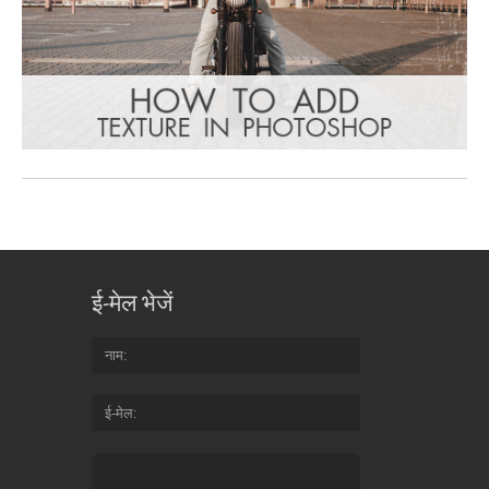
ई-मेल भेजें
नाम
ई-मेल