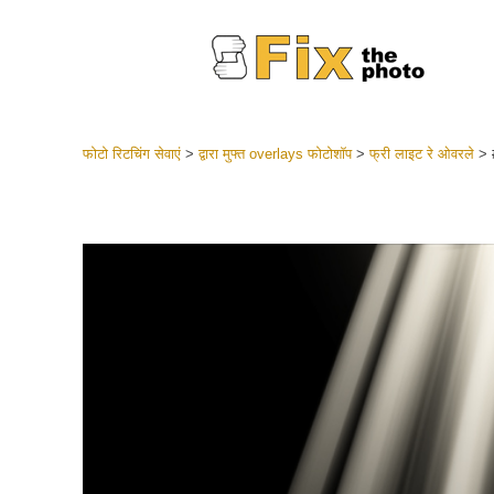
फोटो रिटचिंग सेवाएं
>
द्वारा मुफ्त overlays फोटोशॉप
>
फ्री लाइट रे ओवरले
>
लाइटरूम 
संपूर्ण LR
हेडशॉट
बेस्ट डील
मोबाइल स
शादी की फ