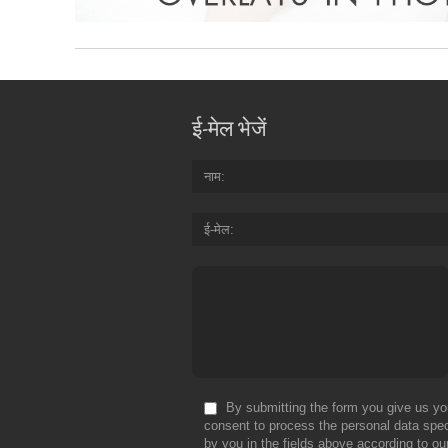
ई-मेल भेजें
नाम
ई-मेल
By submitting the form you give us yo
consent to process the personal data spec
by you in the fields above according to ou