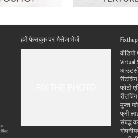
हमें फेसबुक पर मैसेज भेजें
Fixthe
वीडियो 
Virtual 
आउटसोर
रीटचिंग
फोटो एड
रीटचिंग 
मुफ्त फ
फ्री ला
संबद्ध क
ur
गोपनीय
ified
r