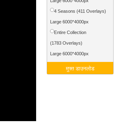
Large 6000*4000px
टा
Video Editing Services
4 Seasons (411 Overlays)
Large 6000*4000px
Entire Collection
(1783 Overlays)
Large 6000*4000px
मुफ्त डाउनलोड