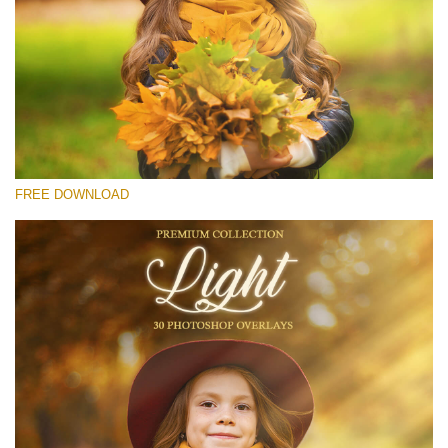
कृपया चुने
Free Light Overlay #24
Small 800*533px
Light Overlays
(30 Overlays)
FREE DOWNLOAD
Large 6000*4000px
Sunlight Collection
(290 Overlays)
Large 6000*4000px
Entire Collection
(1783 Overlays)
Large 6000*4000px