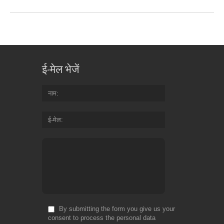
ई-मेल भेजें
नाम
ई-मेल
By submitting the form you give us your
consent to process the personal data