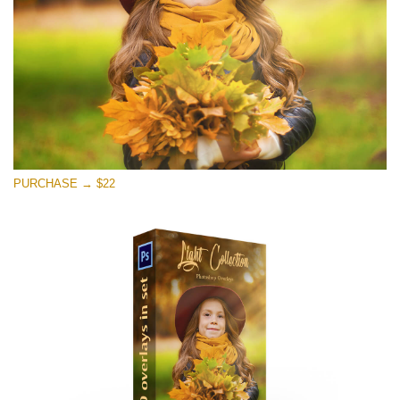
मुफ्त डाउनलोड
PURCHASE → $22