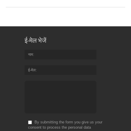
ई-मेल भेजें
नाम
ई-मेल
By submitting the form you give us your
consent to process the personal data