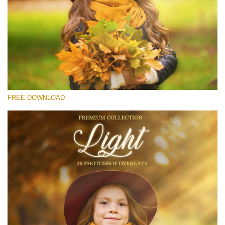
कृपया चुने
Free Light Overlay #14
Small 800*533px
Light Overlays
(30 Overlays)
FREE DOWNLOAD
Large 6000*4000px
Luxury Wedding
(373 Overlays)
Large 6000*4000px
Entire Collection
(1783 Overlays)
Large 6000*4000px