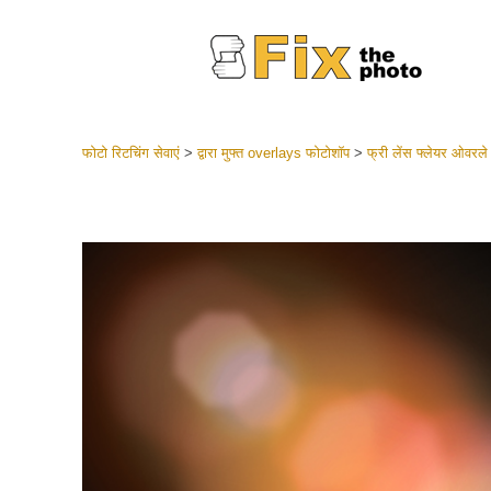
फोटो रिटचिंग सेवाएं
>
द्वारा मुफ्त overlays फोटोशॉप
>
फ्री लेंस फ्लेयर ओवरले
लाइटरूम 
संपूर्ण LR
हेडशॉट
बेस्ट डील
मोबाइल स
शादी की फ