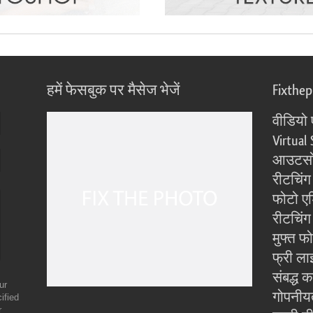
हमें फेसबुक पर मैसेज भेजें
Fixthe
वीडियो 
Virtual 
आउटसोर
रीटचिंग
फोटो एड
रीटचिंग 
मुफ्त फ
फ्री ला
संबद्ध क
ur
गोपनीय
ified
r