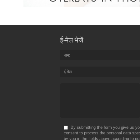
ई-मेल भेजें
नाम
ई-मेल
By submitting the form you give us yo
consent to process the personal data spec
by you in the fields above according to ou