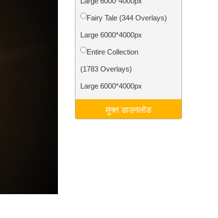
Large 6000*4000px
टा
Video Editing Services
Fairy Tale (344 Overlays)
Large 6000*4000px
Entire Collection
(1783 Overlays)
Large 6000*4000px
मुफ्त डाउनलोड