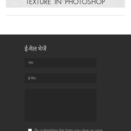
ई-मेल भेजें
नाम
ई-मेल
By submitting the form you give us your