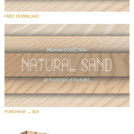
कृपया चुने
FREE DOWNLOAD
Free Photoshop Overlay
Small 800*533px
Natural Sand
(40 Textures)
Large 6000*4000px
Entire Collection
(1783 Overlays)
Large 6000*4000px
मुफ्त डाउनलोड
PURCHASE → $19