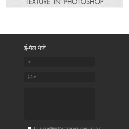
ई-मेल भेजें
नाम
ई-मेल
By submitting the form you give us your