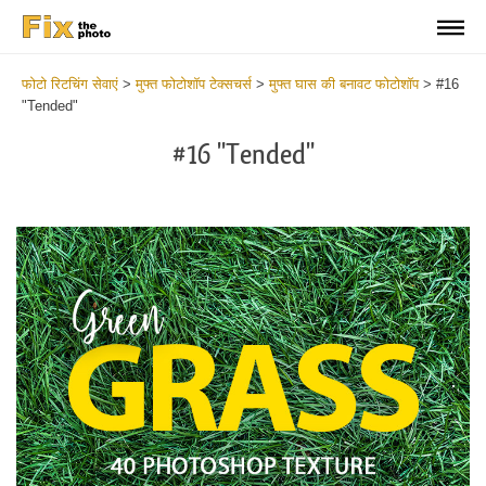
फोटो रिटचिंग सेवाएं
>
मुफ्त फोटोशॉप टेक्सचर्स
>
मुफ्त घास की बनावट फोटोशॉप
>
#16
"Tended"
#16 "Tended"
Do
Fr
Ov