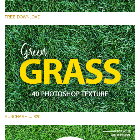
कृपया चुने
FREE DOWNLOAD
Free Photoshop Overlay
Small 800*533px
Green Grass
(40 Textures)
Large 6000*4000px
Entire Collection
(1783 Overlays)
Large 6000*4000px
मुफ्त डाउनलोड
PURCHASE → $20