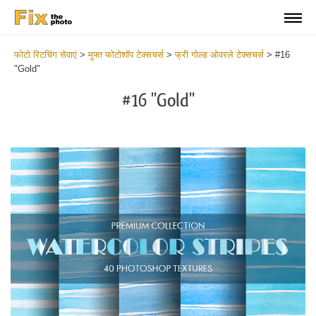
फोटो रिटचिंग सेवाएं
>
मुफ्त फोटोशॉप टेक्सचर्स
>
फ्री गोल्ड ओवरले टेक्सचर्स
>
#16
"Gold"
#16 "Gold"
Do
Fr
Ov