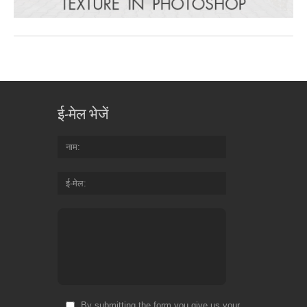
ई-मेल भेजें
नाम
ई-मेल
By submitting the form you give us your