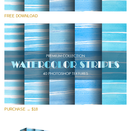
कृपया चुने
FREE DOWNLOAD
Free Photoshop Overlay
Small 800*533px
Stripes Watercolor
(25 Textures)
Large 6000*4000px
Entire Collection
(1783 Overlays)
Large 6000*4000px
मुफ्त डाउनलोड
PURCHASE → $18